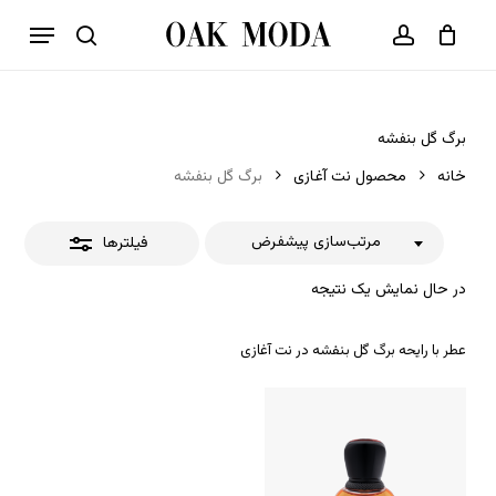
p
فهرست
o
بستن
حساب کاربری
سبد خرید
جستجو
بستن
n
فیلترها
t
برگ گل بنفشه
خانه
محصول نت آغازی
برگ گل بنفشه
مرتب‌سازی پیشفرض
فیلترها
در حال نمایش یک نتیجه
عطر با رایحه برگ گل بنفشه در نت آغازی