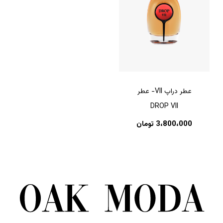
عطر دراپ VII- عطر
DROP VII
3،800،000
تومان