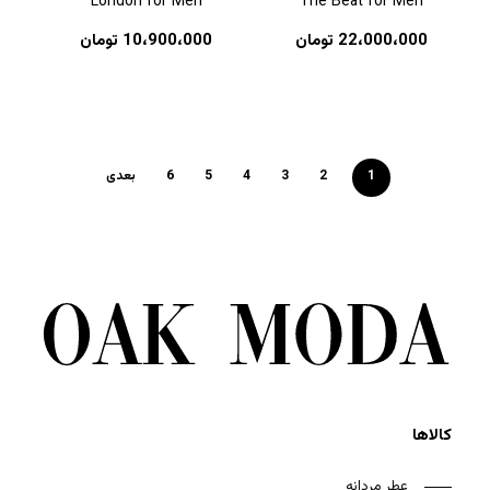
London for Men
The Beat for Men
22،000،000
تومان
10،900،000
تومان
1
2
3
4
5
6
بعدی
کالاها
عطر مردانه