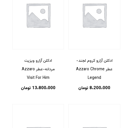
ادکلن آزارو کروم لجند-
ادکلن آزارو ویزیت
عطر Azzaro Chrome
مردانه-عطر Azzaro
Visit For Him
Legend
8،200،000
تومان
13،800،000
تومان