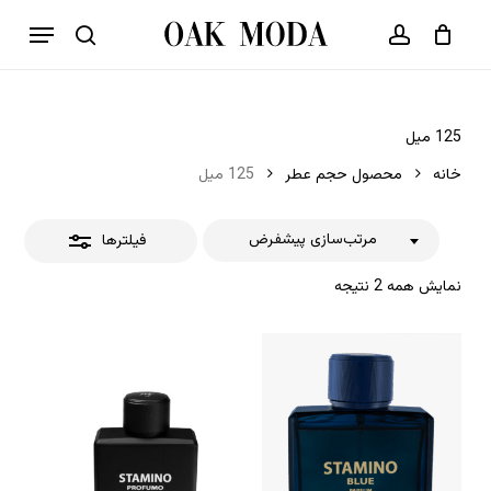
p
فهرست
o
بستن
حساب کاربری
سبد خرید
جستجو
بستن
n
فیلترها
t
125 میل
خانه
محصول حجم عطر
125 میل
مرتب‌سازی پیشفرض
فیلترها
نمایش همه 2 نتیجه