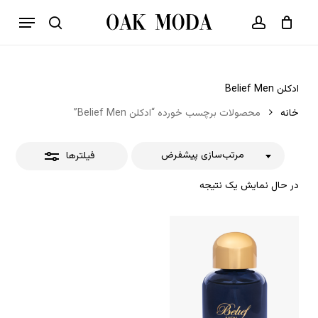
p
فهرست
o
بستن
حساب کاربری
سبد خرید
جستجو
بستن
n
فیلترها
t
ادکلن Belief Men
خانه
محصولات برچسب خورده “ادکلن Belief Men”
مرتب‌سازی پیشفرض
فیلترها
در حال نمایش یک نتیجه