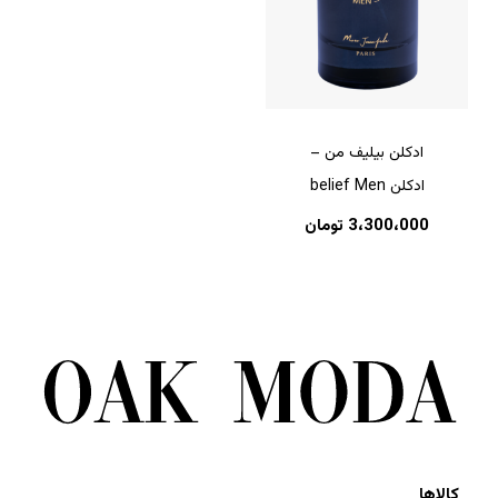
ادکلن بیلیف من –
ادکلن belief Men
3،300،000
تومان
کالاها