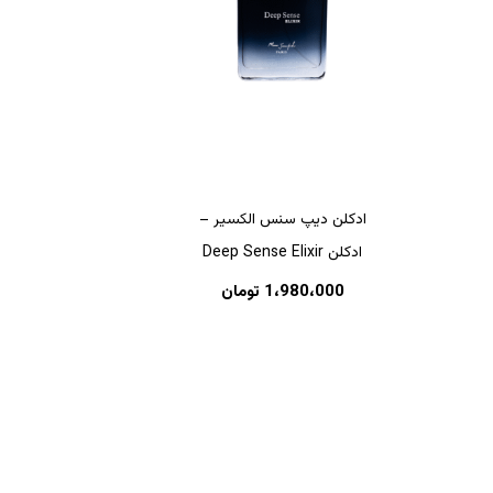
ادکلن دیپ سنس الکسیر –
ادکلن Deep Sense Elixir
هیچ محصولی در سبد خرید نیست.
1،980،000
تومان
بازگشت به فروشگاه