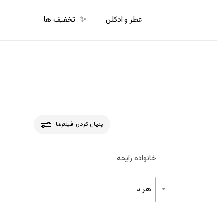
p
o
عطر و ادکلن
✨
تخفیف ها
n
t
پنهان کردن
فیلترها
خانواده رایحه
هر ساختار رایحه عطر