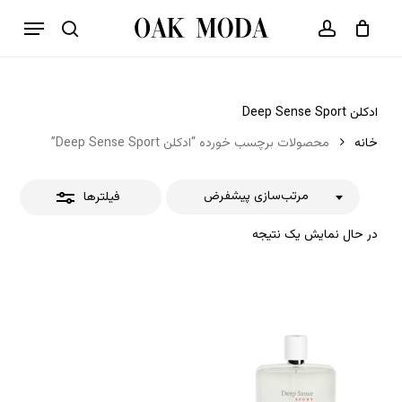
p
فهرست
o
بستن
حساب کاربری
سبد خرید
جستجو
بستن
n
فیلترها
t
ادکلن Deep Sense Sport
خانه
محصولات برچسب خورده “ادکلن Deep Sense Sport”
مرتب‌سازی پیشفرض
فیلترها
در حال نمایش یک نتیجه