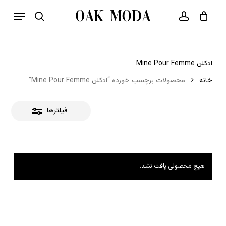
p
فهرست
o
بستن
حساب کاربری
سبد خرید
جستجو
بستن
n
فیلترها
t
ادکلن Mine Pour Femme
خانه
محصولات برچسب خورده “ادکلن Mine Pour Femme”
فیلترها
هیچ محصولی یافت نشد.
هیچ محصولی در سبد خرید نیست.
بازگشت به فروشگاه