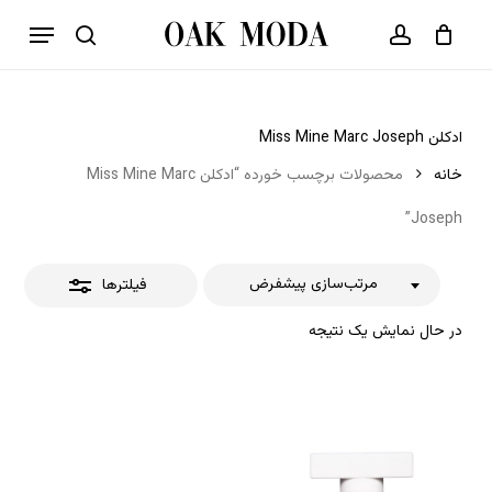
p
فهرست
o
بستن
حساب کاربری
سبد خرید
جستجو
بستن
n
فیلترها
t
ادکلن Miss Mine Marc Joseph
خانه
محصولات برچسب خورده “ادکلن Miss Mine Marc
Joseph”
مرتب‌سازی پیشفرض
فیلترها
در حال نمایش یک نتیجه