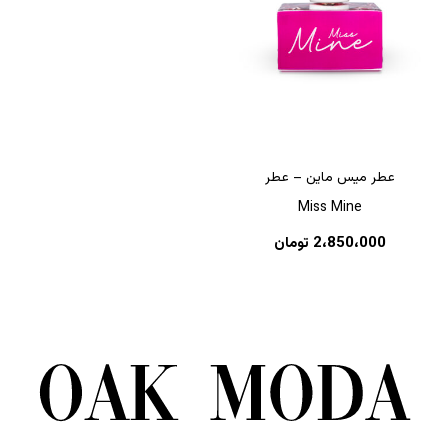
عطر میس ماین – عطر
Miss Mine
2،850،000
تومان