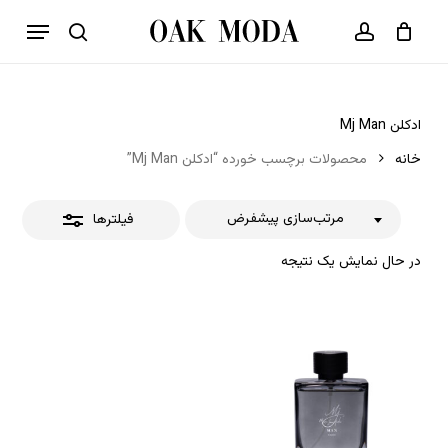
p
فهرست
o
بستن
حساب کاربری
سبد خرید
جستجو
بستن
n
فیلترها
t
ادکلن Mj Man
خانه
محصولات برچسب خورده “ادکلن Mj Man”
مرتب‌سازی پیشفرض
فیلترها
در حال نمایش یک نتیجه