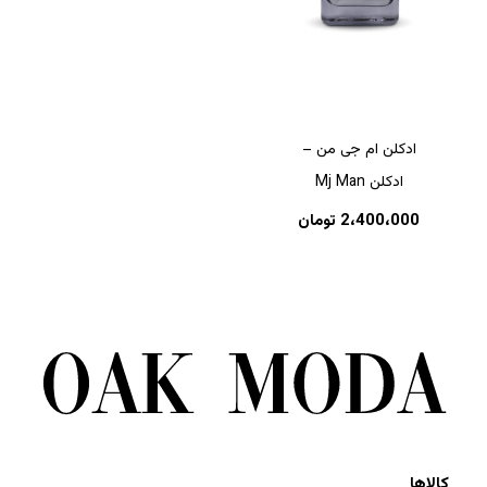
ادکلن ام جی من –
ادکلن Mj Man
2،400،000
تومان
کالاها