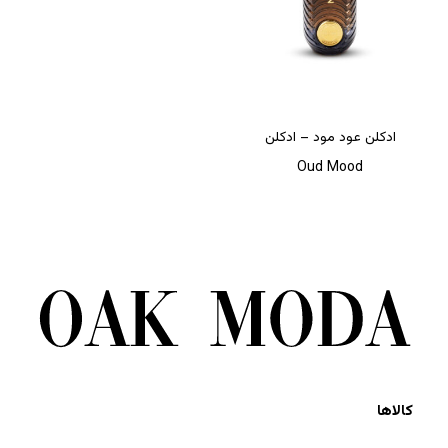
ادکلن عود مود – ادکلن
Oud Mood
کالاها