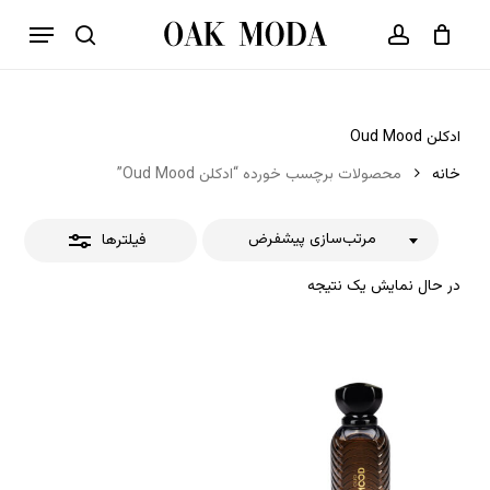
p
فهرست
o
بستن
حساب کاربری
سبد خرید
جستجو
بستن
n
فیلترها
t
ادکلن Oud Mood
خانه
محصولات برچسب خورده “ادکلن Oud Mood”
مرتب‌سازی پیشفرض
فیلترها
در حال نمایش یک نتیجه