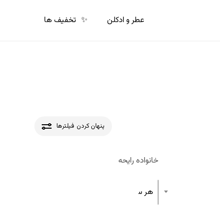
p
o
عطر و ادکلن
✨
تخفیف ها
n
t
پنهان کردن
فیلترها
خانواده رایحه
هر ساختار رایحه عطر