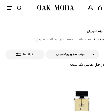
p
فهرست
o
بستن
حساب کاربری
سبد خرید
جستجو
بستن
n
فیلترها
t
الیزه امپریال
خانه
محصولات برچسب خورده “الیزه امپریال”
مرتب‌سازی پیشفرض
فیلترها
در حال نمایش یک نتیجه