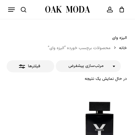
p
فهرست
o
بستن
حساب کاربری
سبد خرید
جستجو
بستن
n
فیلترها
t
الیزه وای
خانه
محصولات برچسب خورده “الیزه وای”
مرتب‌سازی پیشفرض
فیلترها
در حال نمایش یک نتیجه