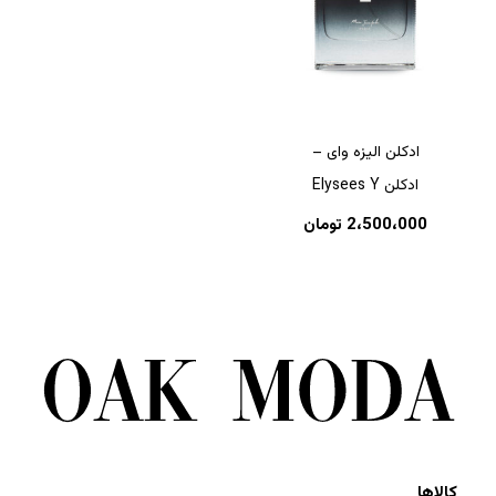
ادکلن الیزه وای –
ادکلن Elysees Y
2،500،000
تومان
کالاها