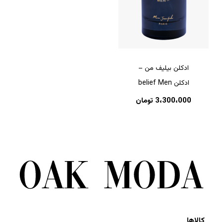
ادکلن بیلیف من –
ادکلن belief Men
3،300،000
تومان
کالاها