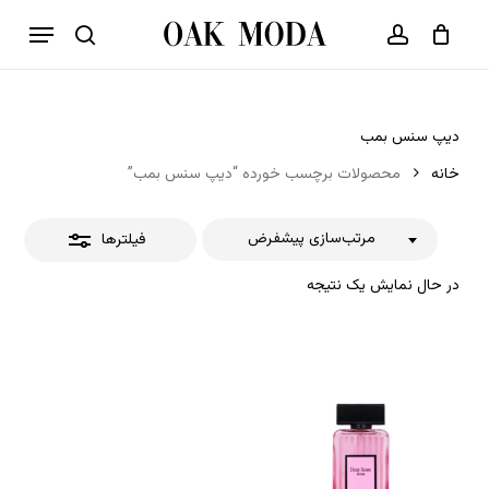
p
فهرست
o
بستن
حساب کاربری
سبد خرید
جستجو
بستن
n
فیلترها
t
دیپ سنس بمب
خانه
محصولات برچسب خورده “دیپ سنس بمب”
مرتب‌سازی پیشفرض
فیلترها
در حال نمایش یک نتیجه