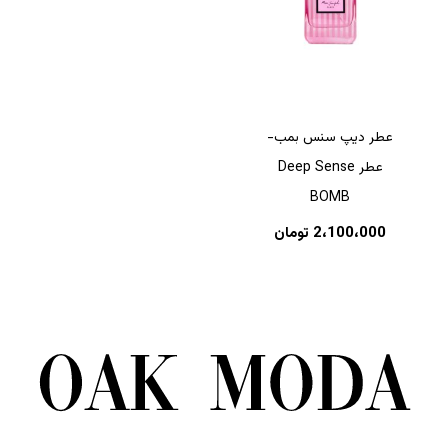
عطر دیپ سنس بمب-
عطر Deep Sense
BOMB
2،100،000
تومان