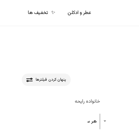
p
o
عطر و ادکلن
✨
تخفیف ها
n
t
پنهان کردن
فیلترها
خانواده رایحه
هر ساختار رایحه عطر