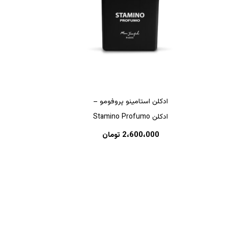
ادکلن استامینو پروفومو –
ادکلن Stamino Profumo
هیچ محصولی در سبد خرید نیست.
2،600،000
تومان
بازگشت به فروشگاه