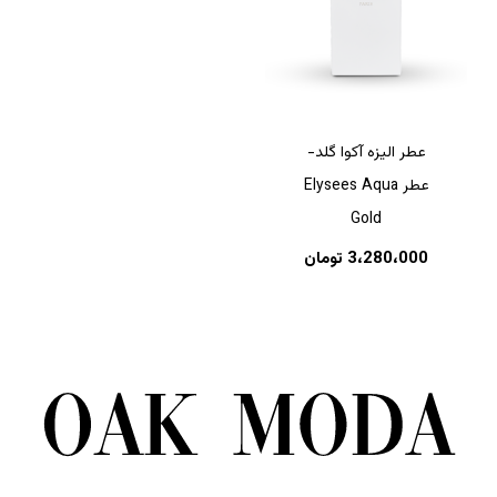
عطر الیزه آکوا گلد-
عطر Elysees Aqua
Gold
3،280،000
تومان