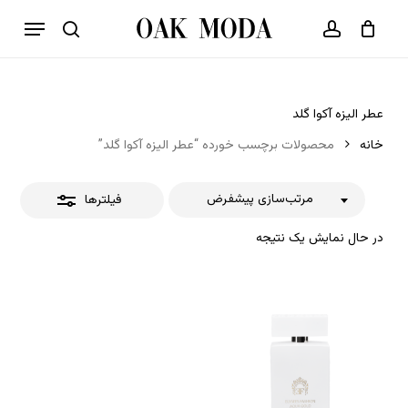
p
فهرست
o
بستن
حساب کاربری
سبد خرید
جستجو
بستن
n
فیلترها
t
عطر الیزه آکوا گلد
خانه
محصولات برچسب خورده “عطر الیزه آکوا گلد”
مرتب‌سازی پیشفرض
فیلترها
در حال نمایش یک نتیجه