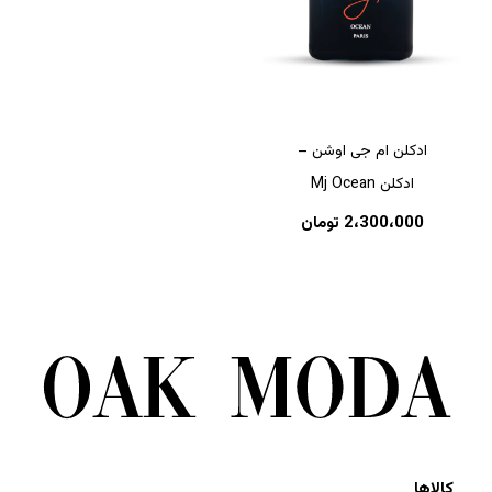
ادکلن ام جی اوشن –
ادکلن Mj Ocean
2،300،000
تومان
کالاها