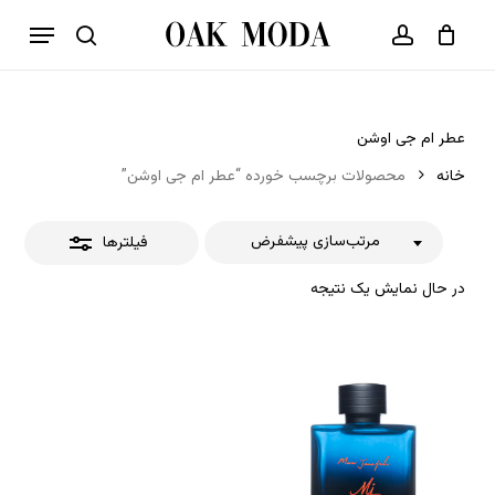
p
فهرست
o
بستن
حساب کاربری
سبد خرید
جستجو
بستن
n
فیلترها
t
عطر ام جی اوشن
خانه
محصولات برچسب خورده “عطر ام جی اوشن”
مرتب‌سازی پیشفرض
فیلترها
در حال نمایش یک نتیجه