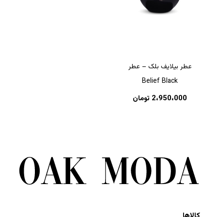
عطر بیلایف بلک – عطر
Belief Black
2،950،000
تومان
کالاها