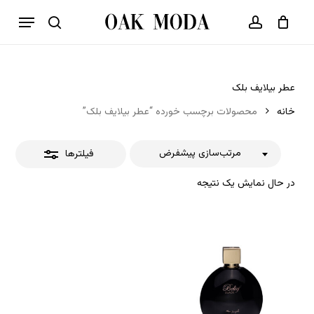
p
فهرست
o
بستن
حساب کاربری
سبد خرید
جستجو
بستن
n
فیلترها
t
عطر بیلایف بلک
خانه
محصولات برچسب خورده “عطر بیلایف بلک”
مرتب‌سازی پیشفرض
فیلترها
در حال نمایش یک نتیجه