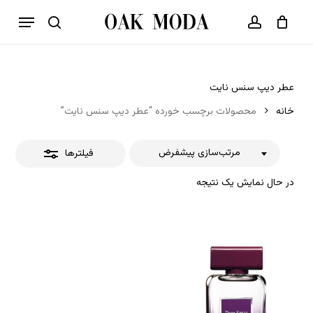
p
فهرست
o
بستن
حساب کاربری
سبد خرید
جستجو
بستن
n
فیلترها
t
عطر دیپ سنس نایت
خانه
محصولات برچسب خورده “عطر دیپ سنس نایت”
مرتب‌سازی پیشفرض
فیلترها
در حال نمایش یک نتیجه