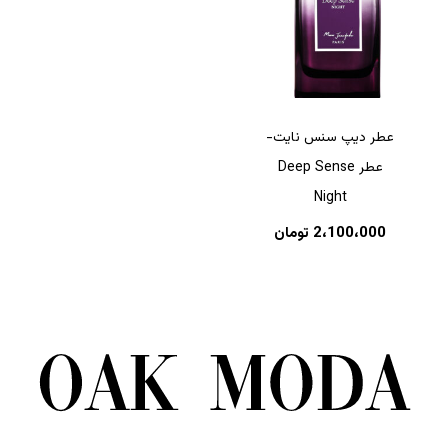
عطر دیپ سنس نایت-
عطر Deep Sense
Night
2،100،000
تومان