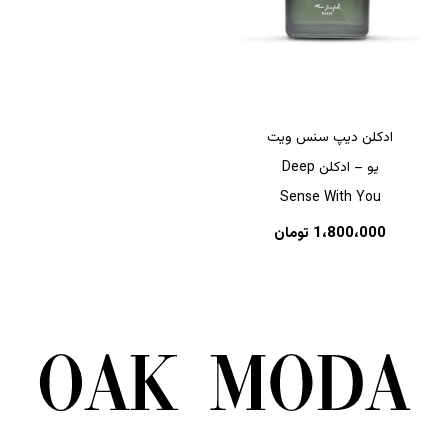
ادکلن دیپ سنس ویت
یو – ادکلن Deep
Sense With You
1،800،000
تومان