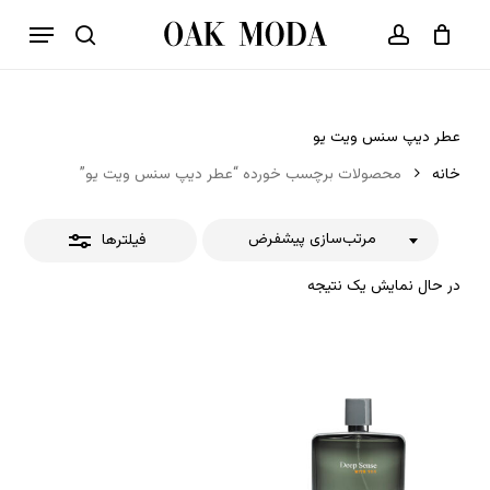
p
فهرست
o
بستن
حساب کاربری
سبد خرید
جستجو
بستن
n
فیلترها
t
عطر دیپ سنس ویت یو
خانه
محصولات برچسب خورده “عطر دیپ سنس ویت یو”
مرتب‌سازی پیشفرض
فیلترها
در حال نمایش یک نتیجه