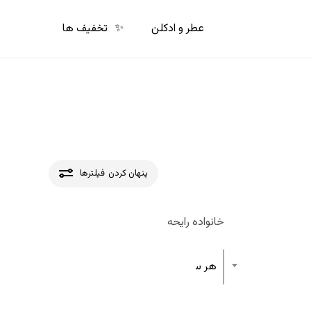
p
o
عطر و ادکلن
✨
تخفیف ها
n
t
پنهان کردن
فیلترها
خانواده رایحه
هر ساختار رایحه عطر