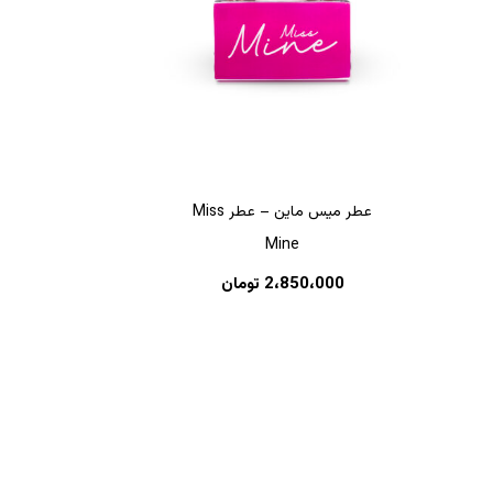
عطر میس ماین – عطر Miss
Mine
هیچ محصولی در سبد خرید نیست.
2،850،000
تومان
بازگشت به فروشگاه