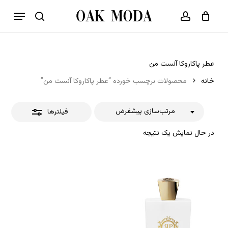
p
فهرست
o
بستن
حساب کاربری
سبد خرید
جستجو
بستن
n
فیلترها
t
عطر پاکاروکا آنست من
خانه
محصولات برچسب خورده “عطر پاکاروکا آنست من”
مرتب‌سازی پیشفرض
فیلترها
در حال نمایش یک نتیجه