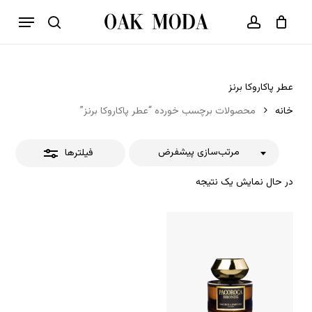
p
فهرست
o
بستن
حساب کاربری
سبد خرید
جستجو
بستن
n
فیلترها
t
عطر پاکاروکا برنز
خانه
محصولات برچسب خورده “عطر پاکاروکا برنز”
مرتب‌سازی پیشفرض
فیلترها
در حال نمایش یک نتیجه