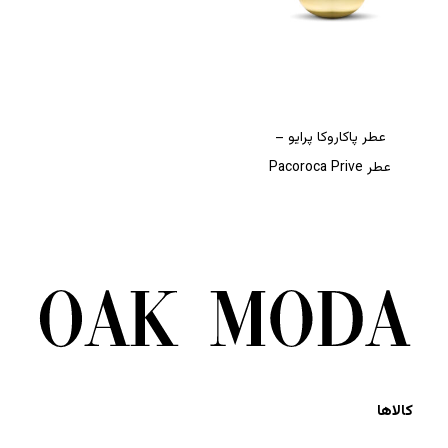
عطر پاکاروکا پرایو –
عطر Pacoroca Prive
کالاها