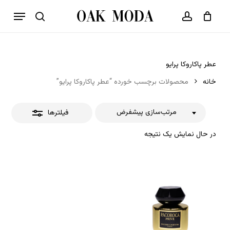
p
فهرست
o
بستن
حساب کاربری
سبد خرید
جستجو
بستن
n
فیلترها
t
عطر پاکاروکا پرایو
خانه
محصولات برچسب خورده “عطر پاکاروکا پرایو”
مرتب‌سازی پیشفرض
فیلترها
در حال نمایش یک نتیجه