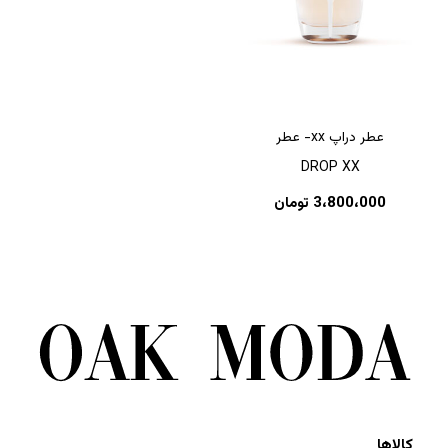
عطر دراپ xx- عطر
DROP XX
3،800،000
تومان
کالاها