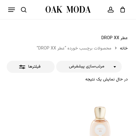
p
فهرست
o
بستن
حساب کاربری
سبد خرید
جستجو
بستن
n
فیلترها
t
عطر DROP XX
خانه
محصولات برچسب خورده “عطر DROP XX”
مرتب‌سازی پیشفرض
فیلترها
در حال نمایش یک نتیجه