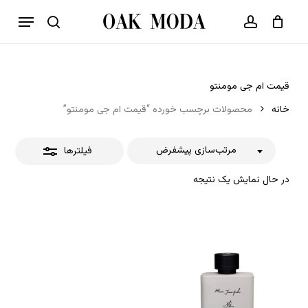
p
فهرست
o
بستن
حساب کاربری
سبد خرید
جستجو
بستن
n
فیلترها
t
قیمت ام جی مومنتو
خانه
محصولات برچسب خورده “قیمت ام جی مومنتو”
مرتب‌سازی پیشفرض
فیلترها
در حال نمایش یک نتیجه