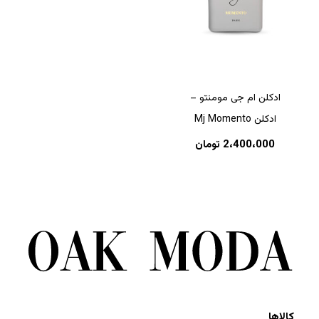
ادکلن ام جی مومنتو –
ادکلن Mj Momento
2،400،000
تومان
کالاها