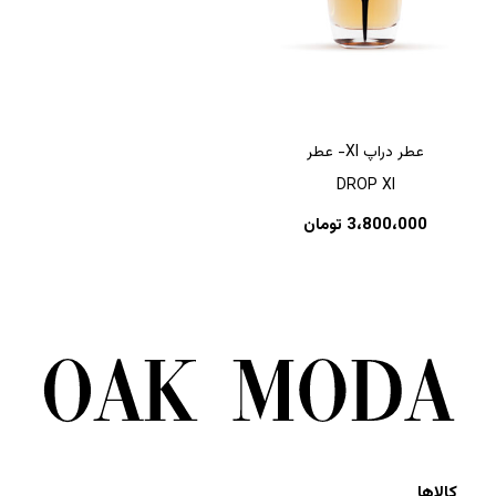
عطر دراپ XI- عطر
DROP XI
3،800،000
تومان
کالاها