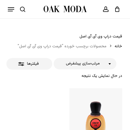
p
فهرست
o
بستن
حساب کاربری
سبد خرید
جستجو
بستن
n
فیلترها
t
قیمت دراپ وی آی آی اصل
خانه
محصولات برچسب خورده “قیمت دراپ وی آی آی اصل”
مرتب‌سازی پیشفرض
فیلترها
در حال نمایش یک نتیجه