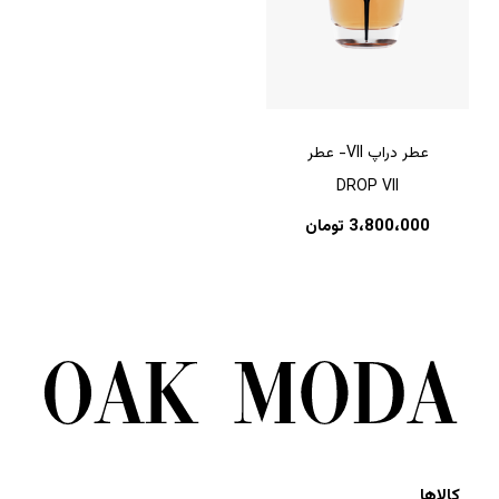
عطر دراپ VII- عطر
DROP VII
3،800،000
تومان
کالاها