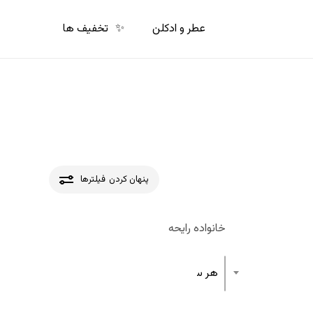
p
o
عطر و ادکلن
✨
تخفیف ها
n
t
پنهان کردن
فیلترها
خانواده رایحه
هر ساختار رایحه عطر