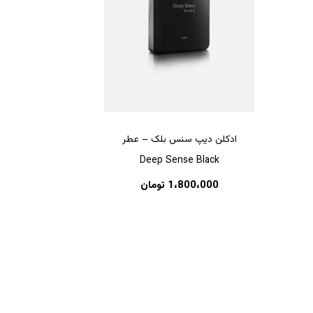
ادکلن دیپ سنس بلک – عطر
Deep Sense Black
هیچ محصولی در سبد خرید نیست.
1،800،000
تومان
بازگشت به فروشگاه