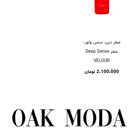
عطر دیپ سنس ولور-
عطر Deep Sense
VELOUR
2،100،000
تومان