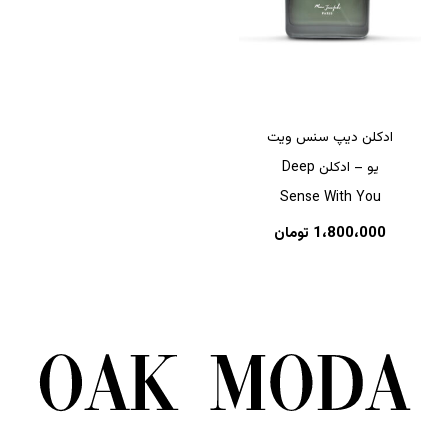
ادکلن دیپ سنس ویت
یو – ادکلن Deep
Sense With You
1،800،000
تومان