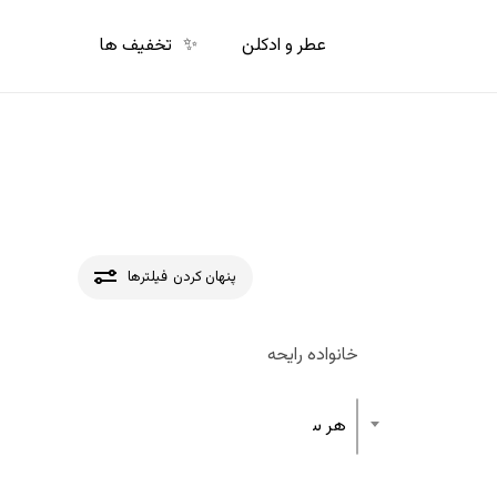
p
o
عطر و ادکلن
✨
تخفیف ها
n
t
پنهان کردن
فیلترها
خانواده رایحه
هر ساختار رایحه عطر