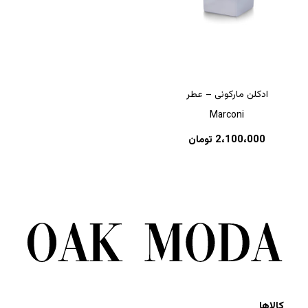
ادکلن مارکونی – عطر
Marconi
2،100،000
تومان
کالاها