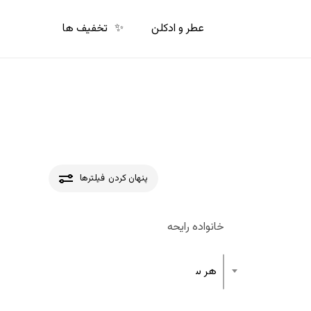
p
o
عطر و ادکلن
✨
تخفیف ها
n
t
پنهان کردن
فیلترها
خانواده رایحه
هر ساختار رایحه عطر