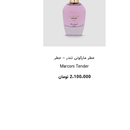
عطر مارکونی تندر – عطر
Marconi Tender
هیچ محصولی در سبد خرید نیست.
2،100،000
تومان
بازگشت به فروشگاه