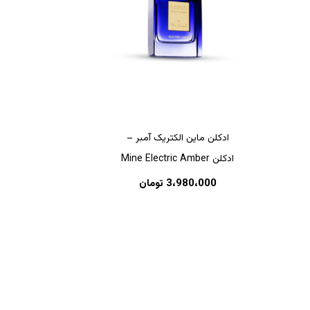
ادکلن ماین الکتریک آمبر –
ادکلن Mine Electric Amber
هیچ محصولی در سبد خرید نیست.
3،980،000
تومان
بازگشت به فروشگاه