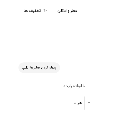
p
o
عطر و ادکلن
✨
تخفیف ها
n
t
پنهان کردن
فیلترها
خانواده رایحه
هر ساختار رایحه عطر