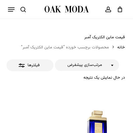
p
فهرست
o
بستن
حساب کاربری
سبد خرید
جستجو
بستن
n
فیلترها
t
قیمت ماین الکتریک آمبر
خانه
محصولات برچسب خورده “قیمت ماین الکتریک آمبر”
مرتب‌سازی پیشفرض
فیلترها
در حال نمایش یک نتیجه