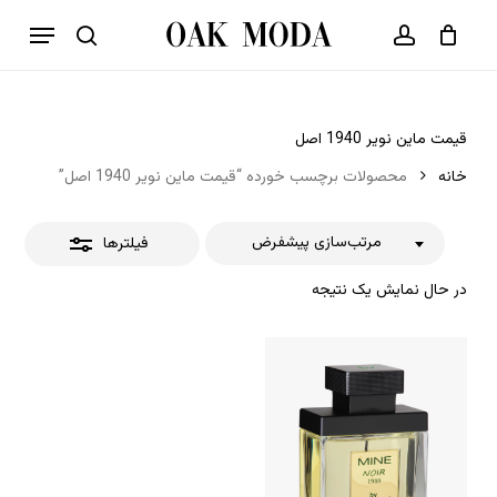
p
فهرست
o
بستن
حساب کاربری
سبد خرید
جستجو
بستن
n
فیلترها
t
قیمت ماین نویر 1940 اصل
خانه
محصولات برچسب خورده “قیمت ماین نویر 1940 اصل”
مرتب‌سازی پیشفرض
فیلترها
در حال نمایش یک نتیجه