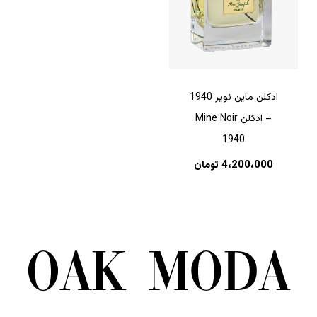
ادکلن ماین نویر 1940
– ادکلن Mine Noir
1940
4،200،000
تومان