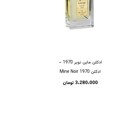
ادکلن ماین نویر 1970 –
ادکلن Mine Noir 1970
هیچ محصولی در سبد خرید نیست.
3،280،000
تومان
بازگشت به فروشگاه