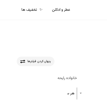
p
o
عطر و ادکلن
✨
تخفیف ها
n
t
پنهان کردن
فیلترها
خانواده رایحه
هر ساختار رایحه عطر