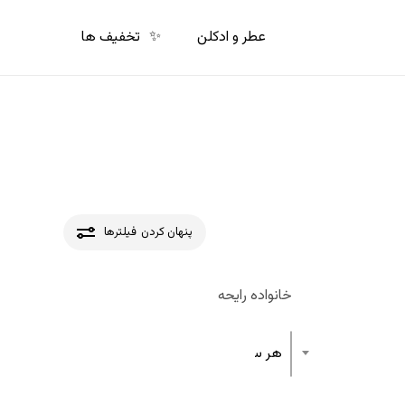
p
o
عطر و ادکلن
✨
تخفیف ها
n
t
پنهان کردن
فیلترها
خانواده رایحه
هر ساختار رایحه عطر