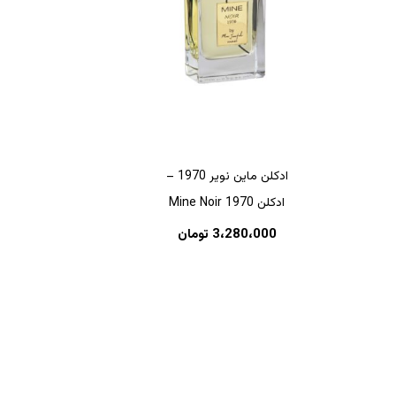
ادکلن ماین نویر 1970 –
ادکلن Mine Noir 1970
هیچ محصولی در سبد خرید نیست.
3،280،000
تومان
بازگشت به فروشگاه