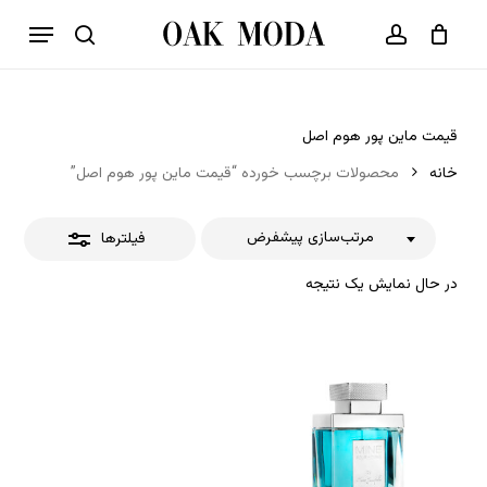
p
فهرست
o
بستن
حساب کاربری
سبد خرید
جستجو
بستن
n
فیلترها
t
قیمت ماین پور هوم اصل
خانه
محصولات برچسب خورده “قیمت ماین پور هوم اصل”
مرتب‌سازی پیشفرض
فیلترها
در حال نمایش یک نتیجه