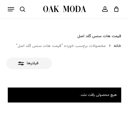
p
فهرست
o
بستن
حساب کاربری
سبد خرید
جستجو
بستن
n
فیلترها
t
قیمت هات سنس گلد اصل
خانه
محصولات برچسب خورده “قیمت هات سنس گلد اصل”
فیلترها
هیچ محصولی یافت نشد.
هیچ محصولی در سبد خرید نیست.
بازگشت به فروشگاه