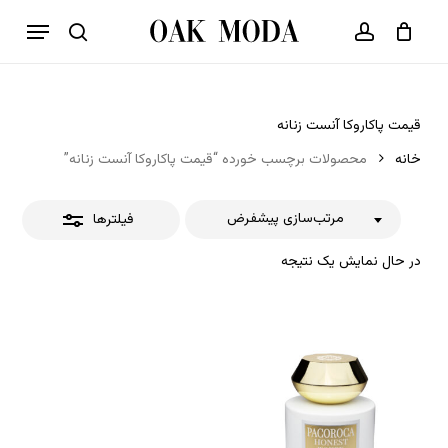
p
فهرست
o
بستن
حساب کاربری
سبد خرید
جستجو
بستن
n
فیلترها
t
قیمت پاکاروکا آنست زنانه
خانه
محصولات برچسب خورده “قیمت پاکاروکا آنست زنانه”
مرتب‌سازی پیشفرض
فیلترها
در حال نمایش یک نتیجه