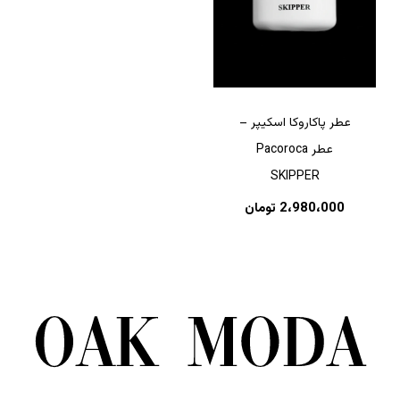
عطر پاکاروکا اسکیپر –
عطر Pacoroca
SKIPPER
2،980،000
تومان