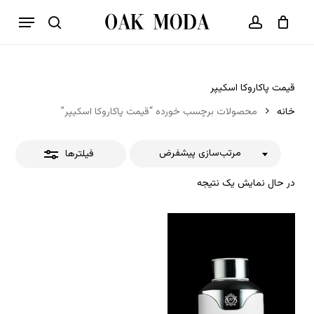
p
فهرست
o
بستن
حساب کاربری
سبد خرید
جستجو
بستن
n
فیلترها
t
قیمت پاکاروکا اسکیپر
خانه
محصولات برچسب خورده “قیمت پاکاروکا اسکیپر”
مرتب‌سازی پیشفرض
فیلترها
در حال نمایش یک نتیجه