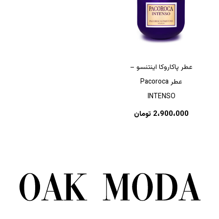
عطر پاکاروکا اینتنسو –
عطر Pacoroca
INTENSO
2،900،000
تومان