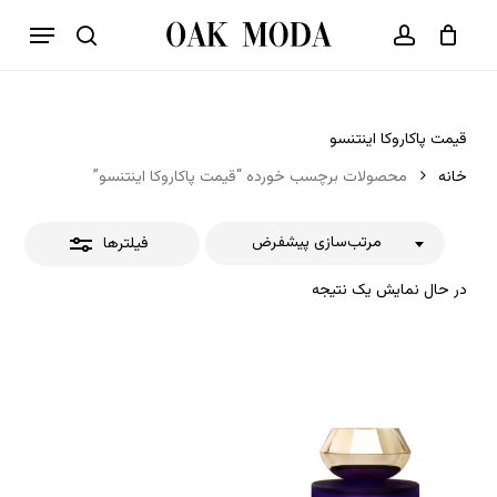
p
فهرست
o
بستن
حساب کاربری
سبد خرید
جستجو
بستن
n
فیلترها
t
قیمت پاکاروکا اینتنسو
خانه
محصولات برچسب خورده “قیمت پاکاروکا اینتنسو”
مرتب‌سازی پیشفرض
فیلترها
در حال نمایش یک نتیجه