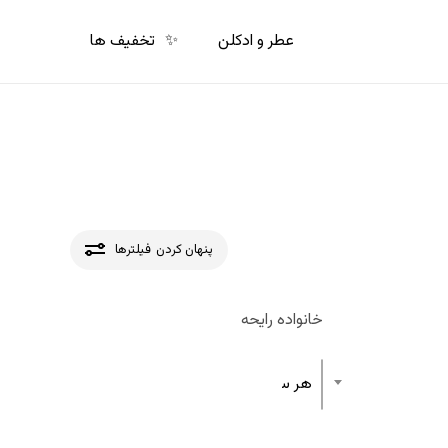
p
o
عطر و ادکلن
✨
تخفیف ها
n
t
پنهان کردن
فیلترها
خانواده رایحه
هر ساختار رایحه عطر