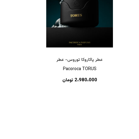
عطر پاکاروکا توروس- عطر
Pacoroca TORUS
هیچ محصولی در سبد خرید نیست.
2،980،000
تومان
بازگشت به فروشگاه