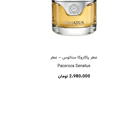
عطر پاکاروکا سناتوس – عطر
Pacoroca Senatus
هیچ محصولی در سبد خرید نیست.
2،980،000
تومان
بازگشت به فروشگاه