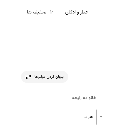
p
o
عطر و ادکلن
✨
تخفیف ها
n
t
پنهان کردن
فیلترها
خانواده رایحه
هر ساختار رایحه عطر