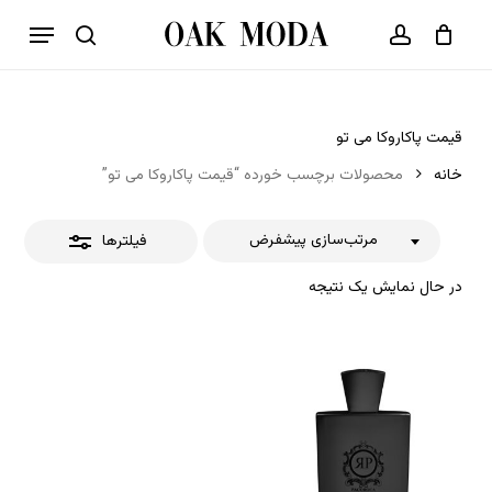
p
فهرست
o
بستن
حساب کاربری
سبد خرید
جستجو
بستن
n
فیلترها
t
قیمت پاکاروکا می تو
خانه
محصولات برچسب خورده “قیمت پاکاروکا می تو”
مرتب‌سازی پیشفرض
فیلترها
در حال نمایش یک نتیجه