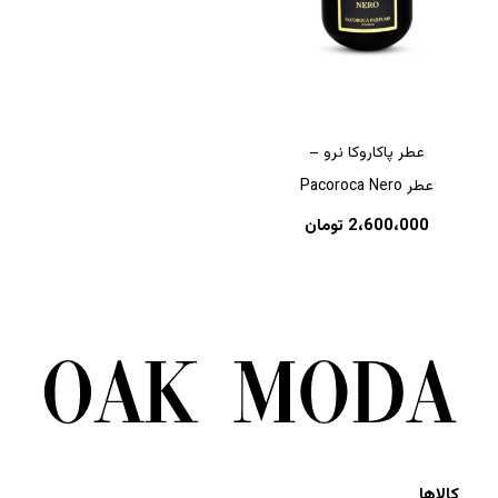
عطر پاکاروکا نرو –
عطر Pacoroca Nero
2،600،000
تومان
کالاها