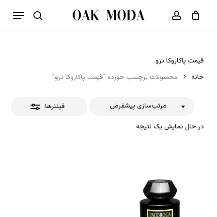
p
فهرست
o
بستن
حساب کاربری
سبد خرید
جستجو
بستن
n
فیلترها
t
قیمت پاکاروکا نرو
خانه
محصولات برچسب خورده “قیمت پاکاروکا نرو”
مرتب‌سازی پیشفرض
فیلترها
در حال نمایش یک نتیجه