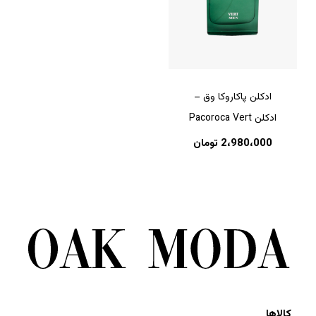
ادکلن پاکاروکا وق –
ادکلن Pacoroca Vert
2،980،000
تومان
کالاها