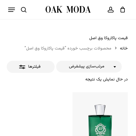
p
فهرست
o
بستن
حساب کاربری
سبد خرید
جستجو
بستن
n
فیلترها
t
قیمت پاکاروکا وق اصل
خانه
محصولات برچسب خورده “قیمت پاکاروکا وق اصل”
مرتب‌سازی پیشفرض
فیلترها
در حال نمایش یک نتیجه